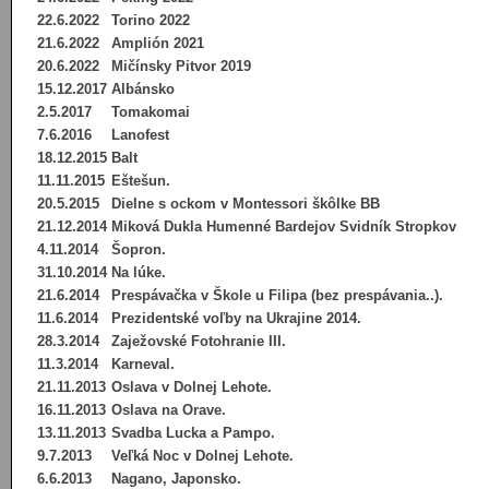
22.6.2022
Torino 2022
21.6.2022
Amplión 2021
20.6.2022
Mičínsky Pitvor 2019
15.12.2017
Albánsko
2.5.2017
Tomakomai
7.6.2016
Lanofest
18.12.2015
Balt
11.11.2015
Eštešun.
20.5.2015
Dielne s ockom v Montessori škôlke BB
21.12.2014
Miková Dukla Humenné Bardejov Svidník Stropkov
4.11.2014
Šopron.
31.10.2014
Na lúke.
21.6.2014
Prespávačka v Škole u Filipa (bez prespávania..).
11.6.2014
Prezidentské voľby na Ukrajine 2014.
28.3.2014
Zaježovské Fotohranie III.
11.3.2014
Karneval.
21.11.2013
Oslava v Dolnej Lehote.
16.11.2013
Oslava na Orave.
13.11.2013
Svadba Lucka a Pampo.
9.7.2013
Veľká Noc v Dolnej Lehote.
6.6.2013
Nagano, Japonsko.