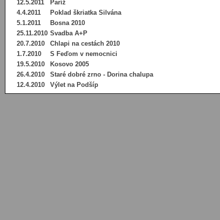
12.5.2011
Paríž
4.4.2011
Poklad škriatka Silvána
5.1.2011
Bosna 2010
25.11.2010
Svadba A+P
20.7.2010
Chlapi na cestách 2010
1.7.2010
S Feďom v nemocnici
19.5.2010
Kosovo 2005
26.4.2010
Staré dobré zrno - Dorina chalupa
12.4.2010
Výlet na Podšíp