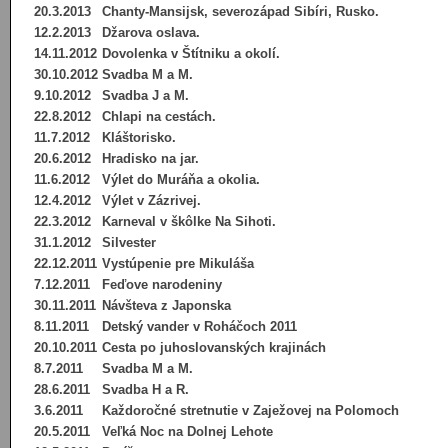
20.3.2013
Chanty-Mansijsk, severozápad Sibíri, Rusko.
12.2.2013
Džarova oslava.
14.11.2012
Dovolenka v Štítniku a okolí.
30.10.2012
Svadba M a M.
9.10.2012
Svadba J a M.
22.8.2012
Chlapi na cestách.
11.7.2012
Kláštorisko.
20.6.2012
Hradisko na jar.
11.6.2012
Výlet do Muráňa a okolia.
12.4.2012
Výlet v Zázrivej.
22.3.2012
Karneval v škôlke Na Sihoti.
31.1.2012
Silvester
22.12.2011
Vystúpenie pre Mikuláša
7.12.2011
Feďove narodeniny
30.11.2011
Návšteva z Japonska
8.11.2011
Detský vander v Roháčoch 2011
20.10.2011
Cesta po juhoslovanských krajinách
8.7.2011
Svadba M a M.
28.6.2011
Svadba H a R.
3.6.2011
Každoročné stretnutie v Zaježovej na Polomoch
20.5.2011
Veľká Noc na Dolnej Lehote