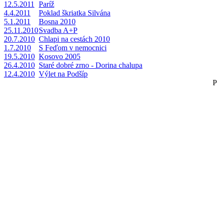
12.5.2011
Paríž
4.4.2011
Poklad škriatka Silvána
5.1.2011
Bosna 2010
25.11.2010
Svadba A+P
20.7.2010
Chlapi na cestách 2010
1.7.2010
S Feďom v nemocnici
19.5.2010
Kosovo 2005
26.4.2010
Staré dobré zrno - Dorina chalupa
12.4.2010
Výlet na Podšíp
P