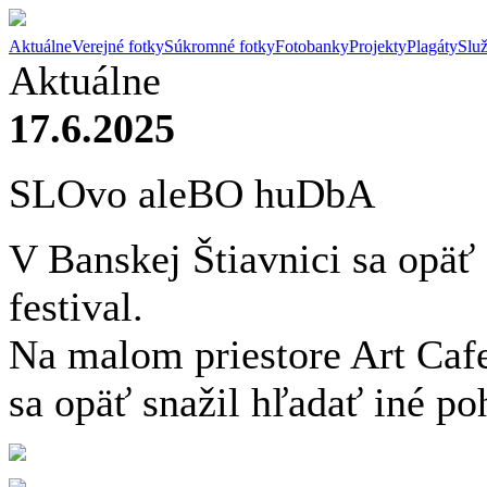
Aktuálne
Verejné fotky
Súkromné fotky
Fotobanky
Projekty
Plagáty
Slu
Aktuálne
17.6.2025
SLOvo aleBO huDbA
V Banskej Štiavnici sa opäť
festival.
Na malom priestore Art Cafe
sa opäť snažil hľadať iné po