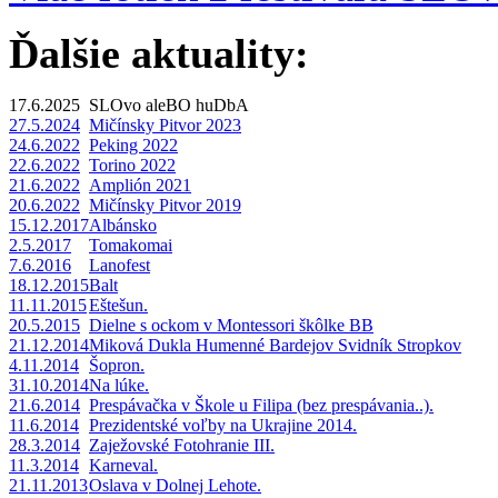
Ďalšie aktuality:
17.6.2025
SLOvo aleBO huDbA
27.5.2024
Mičínsky Pitvor 2023
24.6.2022
Peking 2022
22.6.2022
Torino 2022
21.6.2022
Amplión 2021
20.6.2022
Mičínsky Pitvor 2019
15.12.2017
Albánsko
2.5.2017
Tomakomai
7.6.2016
Lanofest
18.12.2015
Balt
11.11.2015
Eštešun.
20.5.2015
Dielne s ockom v Montessori škôlke BB
21.12.2014
Miková Dukla Humenné Bardejov Svidník Stropkov
4.11.2014
Šopron.
31.10.2014
Na lúke.
21.6.2014
Prespávačka v Škole u Filipa (bez prespávania..).
11.6.2014
Prezidentské voľby na Ukrajine 2014.
28.3.2014
Zaježovské Fotohranie III.
11.3.2014
Karneval.
21.11.2013
Oslava v Dolnej Lehote.