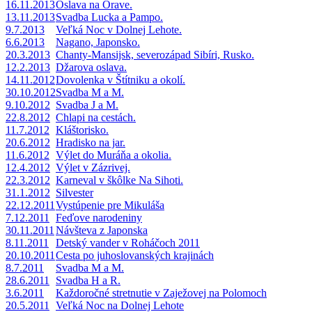
16.11.2013
Oslava na Orave.
13.11.2013
Svadba Lucka a Pampo.
9.7.2013
Veľká Noc v Dolnej Lehote.
6.6.2013
Nagano, Japonsko.
20.3.2013
Chanty-Mansijsk, severozápad Sibíri, Rusko.
12.2.2013
Džarova oslava.
14.11.2012
Dovolenka v Štítniku a okolí.
30.10.2012
Svadba M a M.
9.10.2012
Svadba J a M.
22.8.2012
Chlapi na cestách.
11.7.2012
Kláštorisko.
20.6.2012
Hradisko na jar.
11.6.2012
Výlet do Muráňa a okolia.
12.4.2012
Výlet v Zázrivej.
22.3.2012
Karneval v škôlke Na Sihoti.
31.1.2012
Silvester
22.12.2011
Vystúpenie pre Mikuláša
7.12.2011
Feďove narodeniny
30.11.2011
Návšteva z Japonska
8.11.2011
Detský vander v Roháčoch 2011
20.10.2011
Cesta po juhoslovanských krajinách
8.7.2011
Svadba M a M.
28.6.2011
Svadba H a R.
3.6.2011
Každoročné stretnutie v Zaježovej na Polomoch
20.5.2011
Veľká Noc na Dolnej Lehote